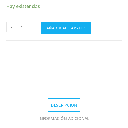
Hay existencias
DECAL
-
+
AÑADIR AL CARRITO
PLAQUES
IMMATRICULATION
A
COMPOSER
INTERDECAL
1/43e
cantidad
DESCRIPCIÓN
INFORMACIÓN ADICIONAL