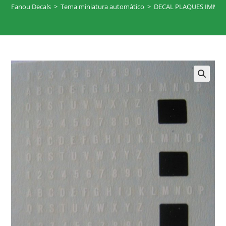
Fanou Decals
>
Tema miniatura automático
>
DECAL PLAQUES IMMAT
🔍