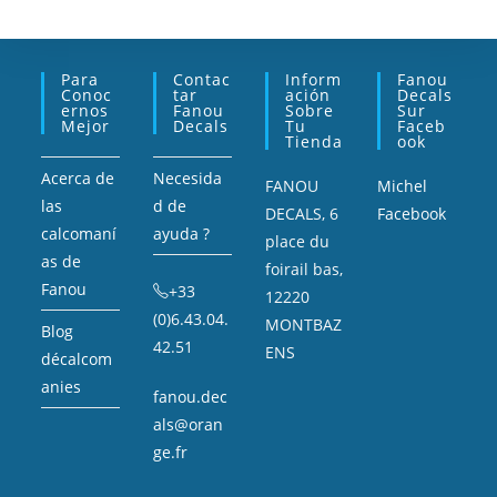
Para
Contac
Inform
Fanou
Conoc
Tar
Ación
Decals
Ernos
Fanou
Sobre
Sur
Mejor
Decals
Tu
Faceb
Tienda
Ook
Acerca de
Necesida
FANOU
Michel
las
d de
DECALS, 6
Facebook
calcomaní
ayuda ?
place du
as de
foirail bas,
Fanou
+33
12220
(0)6.43.04.
MONTBAZ
Blog
42.51
ENS
décalcom
anies
fanou.dec
als@oran
ge.fr