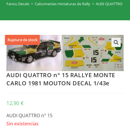
Fanou Decals
>
Calcomanías miniaturas de Rally
>
AUDI QUATTRO n° 
Rupture de stock
🔍
AUDI QUATTRO n° 15 RALLYE MONTE
CARLO 1981 MOUTON DECAL 1/43e
12,90
€
AUDI QUATTRO n° 15
Sin existencias