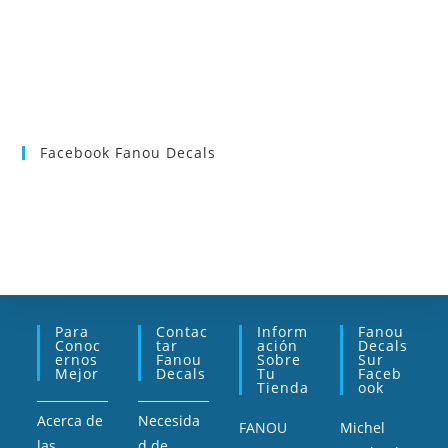
Facebook Fanou Decals
Para
Contac
Inform
Fanou
Conoc
Tar
Ación
Decals
Ernos
Fanou
Sobre
Sur
Mejor
Decals
Tu
Faceb
Tienda
Ook
Acerca de
Necesida
FANOU
Michel
las
d de