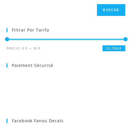
BUSCAR
Filtrar Por Tarifa
Precio
Precio
PRECIO:
0 €
—
30 €
FILTRAR
mínimo
máximo
Paiement Sécurisé
Facebook Fanou Decals