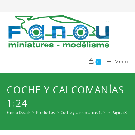
Ir
al
contenido
Menú
0
COCHE Y CALCOMANÍAS
1:24
Fanou Decals
>
Productos
>
Coche y calcomanías 1:24
>
Página 3