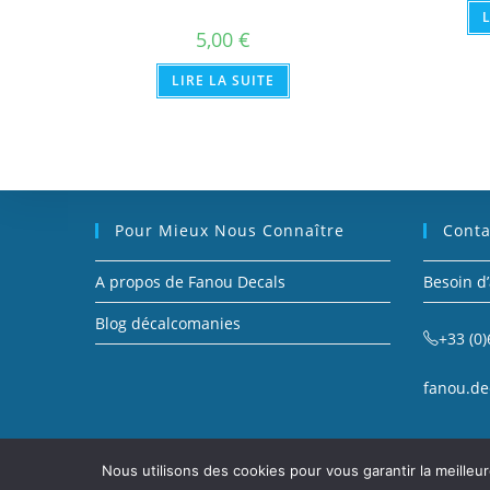
5,00
€
LIRE LA SUITE
Pour Mieux Nous Connaître
Conta
A propos de Fanou Decals
Besoin d’
Blog décalcomanies
+33 (0)
fanou.de
Nous utilisons des cookies pour vous garantir la meille
Copyright Fanou Decals : décalcomanie, voitures miniatures, et petit