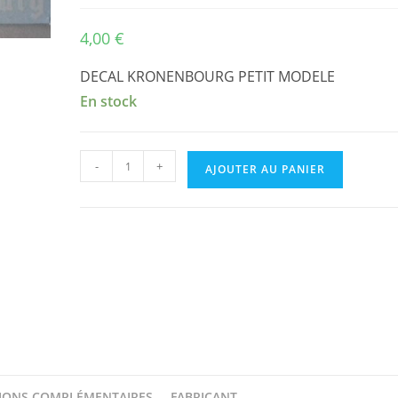
4,00
€
DECAL KRONENBOURG PETIT MODELE
En stock
quantité
-
+
AJOUTER AU PANIER
de
DECAL
KRONENBOURG
PETIT
MODELE
IONS COMPLÉMENTAIRES
FABRICANT