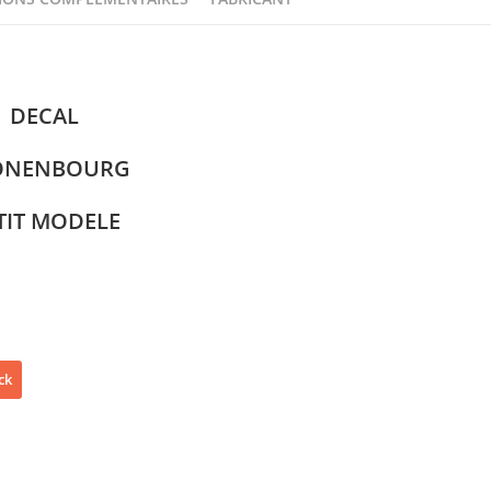
DECAL
ONENBOURG
TIT MODELE
ck