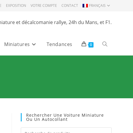
E
EXPOSITION
VOTRE COMPTE
CONTACT
FRANÇAIS
niature et décalcomanie rallye, 24h du Mans, et F1.
Miniatures
Tendances
Toggle
0
website
search
Rechercher Une Voiture Miniature
Ou Un Autocollant