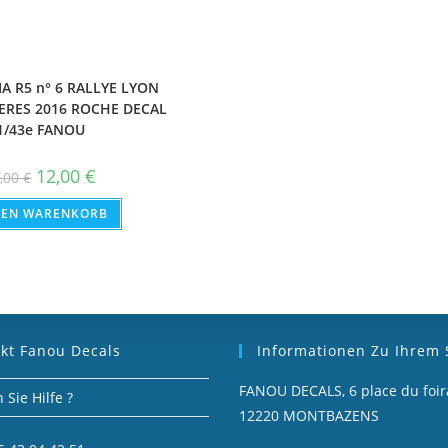
A R5 n° 6 RALLYE LYON
RES 2016 ROCHE DECAL
1/43e FANOU
Ursprünglicher
Aktueller
12,00
€
4,00
€
Preis
Preis
war:
ist:
DEN WARENKORB
14,00 €
12,00 €.
kt Fanou Decals
Informationen Zu Ihrem
FANOU DECALS, 6 place du foira
Sie Hilfe ?
12220 MONTBAZENS