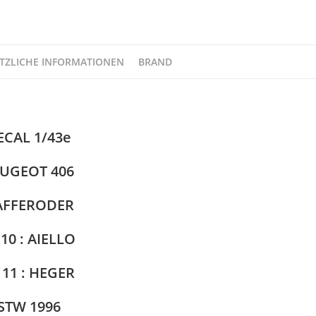
1996
DECAL
1/43e
PROV.MOULAGE
TZLICHE INFORMATIONEN
BRAND
Menge
ECAL 1/43e
UGEOT 406
AFFERODER
 10 : AIELLO
 11 : HEGER
STW 1996