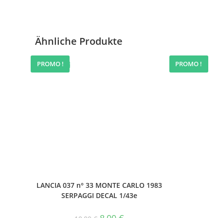
Ähnliche Produkte
PROMO !
PROMO !
ANGEBOT!
ANGEBOT!
LANCIA 037 n° 33 MONTE CARLO 1983
SERPAGGI DECAL 1/43e
Ursprünglicher
Aktueller