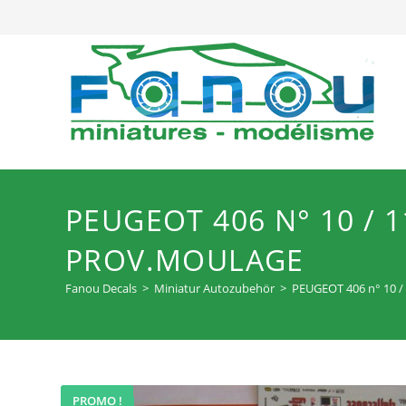
Zum
Inhalt
springen
PEUGEOT 406 N° 10 / 
PROV.MOULAGE
Fanou Decals
>
Miniatur Autozubehör
>
PEUGEOT 406 n° 10 
PROMO !
ANGEBOT!