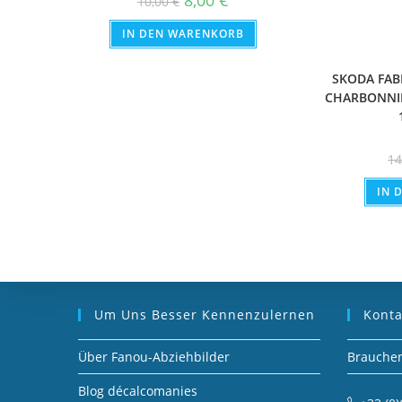
8,00
€
10,00
€
Preis
Preis
war:
ist:
IN DEN WARENKORB
10,00 €
8,00 €.
SKODA FABI
CHARBONNIE
1
IN 
Um Uns Besser Kennenzulernen
Konta
Über Fanou-Abziehbilder
Brauchen 
Blog décalcomanies