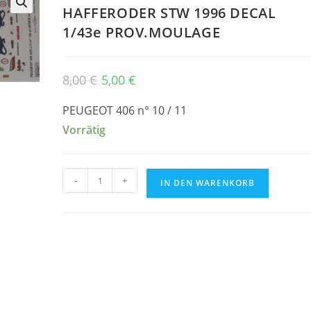
HAFFERODER STW 1996 DECAL
🔍
1/43e PROV.MOULAGE
Ursprünglicher
Aktueller
8,00
€
5,00
€
Preis
Preis
war:
ist:
8,00 €
5,00 €.
PEUGEOT 406 n° 10 / 11
Vorrätig
PEUGEOT
-
+
IN DEN WARENKORB
406
n°
10
/
11
HAFFERODER
STW