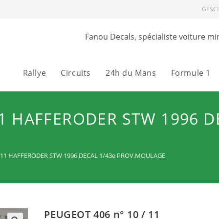
GESC
Fanou Decals, spécialiste voiture mi
Rallye
Circuits
24h du Mans
Formule 1
11 HAFFERODER STW 1996 D
/ 11 HAFFERODER STW 1996 DECAL 1/43e PROV.MOULAGE
PEUGEOT 406 n° 10 / 11