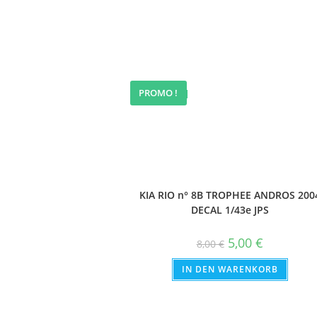
PROMO !
ANGEBOT!
KIA RIO n° 8B TROPHEE ANDROS 200
DECAL 1/43e JPS
Ursprünglicher
Aktueller
5,00
€
8,00
€
Preis
Preis
war:
ist:
IN DEN WARENKORB
8,00 €
5,00 €.