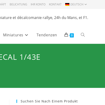
HÄFT
BELICHTUNG
IHR KONTO
KONTAKT
DEUTSCH
niature et décalcomanie rallye, 24h du Mans, et F1.
Miniatures
Tendenzen
Website-
0
Suche
ECAL 1/43E
umschalten
Suchen Sie Nach Einem Produkt