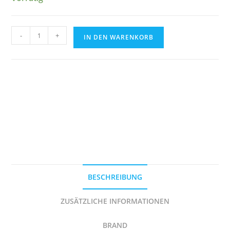
LOLA
-
+
IN DEN WARENKORB
T70
n°
6
SUNOCO
1er
DAYTONA
1969
DECAL
1/43e
PROV.MOULAGE
Menge
BESCHREIBUNG
ZUSÄTZLICHE INFORMATIONEN
BRAND