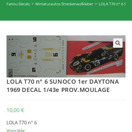
Fanou Decals
>
Miniaturautos Streckenaufkleber
>
LOLA T70 n° 6 SU
🔍
LOLA T70 n° 6 SUNOCO 1er DAYTONA
1969 DECAL 1/43e PROV.MOULAGE
10,00
€
LOLA T70 n° 6
Vorrätig