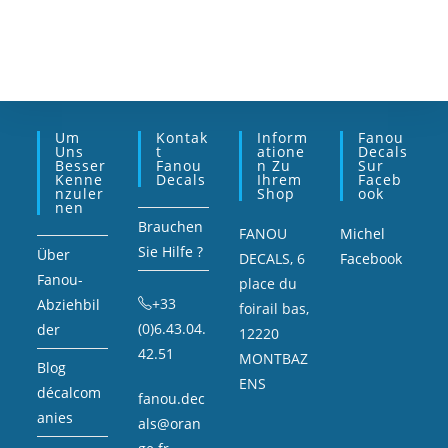
Um
Kontak
Inform
Fanou
Uns
T
Atione
Decals
Besser
Fanou
N Zu
Sur
Kenne
Decals
Ihrem
Faceb
Nzuler
Shop
Ook
Nen
Brauchen
FANOU
Michel
Sie Hilfe ?
Über
DECALS, 6
Facebook
Fanou-
place du
+33
Abziehbil
foirail bas,
(0)6.43.04.
der
12220
42.51
MONTBAZ
Blog
ENS
décalcom
fanou.dec
anies
als@oran