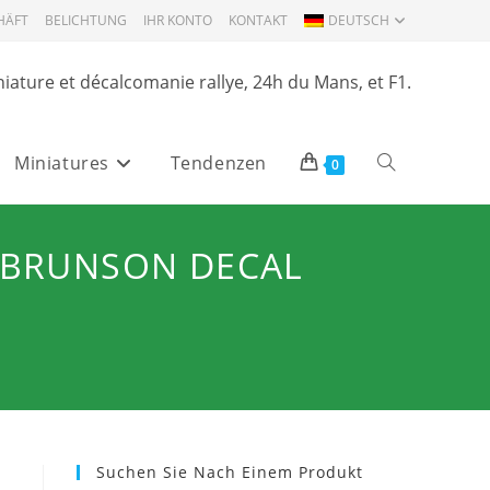
HÄFT
BELICHTUNG
IHR KONTO
KONTAKT
DEUTSCH
niature et décalcomanie rallye, 24h du Mans, et F1.
Miniatures
Tendenzen
Website-
0
Suche
7 BRUNSON DECAL
umschalten
Suchen Sie Nach Einem Produkt