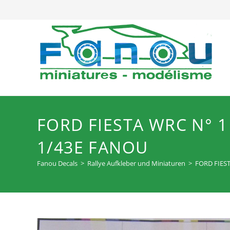
Zum
Inhalt
springen
FORD FIESTA WRC N° 
1/43E FANOU
Fanou Decals
>
Rallye Aufkleber und Miniaturen
>
FORD FIES