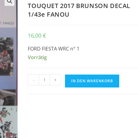
TOUQUET 2017 BRUNSON DECAL
🔍
1/43e FANOU
16,00
€
FORD FIESTA WRC n° 1
Vorrätig
FORD
-
+
IN DEN WARENKORB
FIESTA
WRC
n°
1
RALLYE
DU
TOUQUET