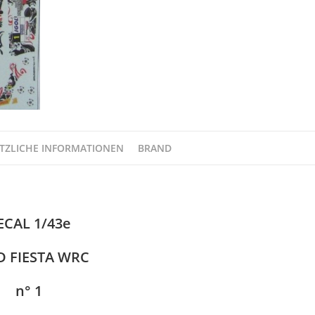
2017
BRUNSON
DECAL
1/43e
FANOU
Menge
TZLICHE INFORMATIONEN
BRAND
ECAL 1/43e
D FIESTA WRC
n° 1