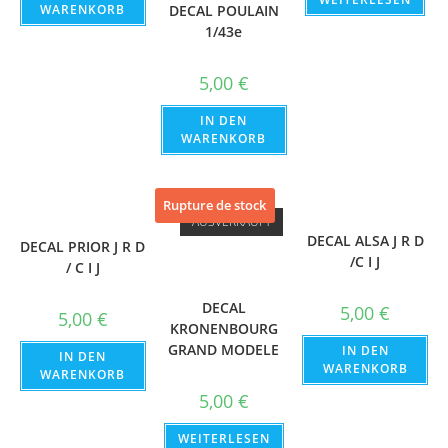
DECAL POULAIN
WARENKORB
1/43e
5,00
€
IN DEN
WARENKORB
Rupture de stock
AUSVERKAUFT
DECAL ALSA J R D
DECAL PRIOR J R D
/C I J
/ C I J
DECAL
5,00
€
5,00
€
KRONENBOURG
GRAND MODELE
IN DEN
IN DEN
WARENKORB
WARENKORB
5,00
€
WEITERLESEN