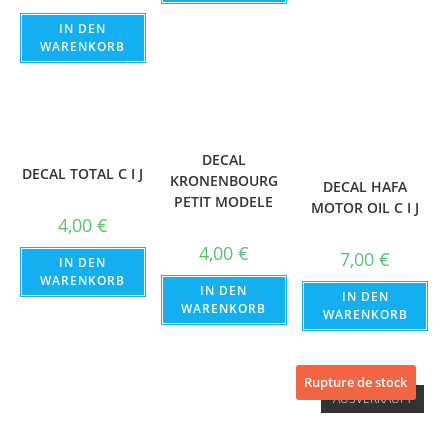
IN DEN
WARENKORB
DECAL
DECAL TOTAL C I J
KRONENBOURG
DECAL HAFA
PETIT MODELE
MOTOR OIL C I J
4,00
€
4,00
€
7,00
€
IN DEN
WARENKORB
IN DEN
IN DEN
WARENKORB
WARENKORB
Rupture de stock
AUSVERKAUFT