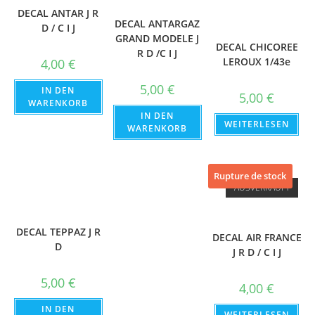
DECAL ANTAR J R
DECAL ANTARGAZ
D / C I J
GRAND MODELE J
DECAL CHICOREE
R D /C I J
LEROUX 1/43e
4,00
€
5,00
€
IN DEN
5,00
€
WARENKORB
IN DEN
WEITERLESEN
WARENKORB
Rupture de stock
AUSVERKAUFT
DECAL TEPPAZ J R
DECAL AIR FRANCE
D
J R D / C I J
5,00
€
4,00
€
IN DEN
WEITERLESEN