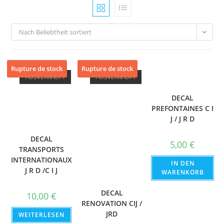
Nach Beliebtheit sortiert
Rupture de stock
Rupture de stock
AUSVERKAUFT
AUSVERKAUFT
DECAL
PREFONTAINES C I
J / J R D
DECAL
5,00
€
TRANSPORTS
INTERNATIONAUX
IN DEN
J R D /C I J
WARENKORB
DECAL
10,00
€
RENOVATION CIJ /
JRD
WEITERLESEN