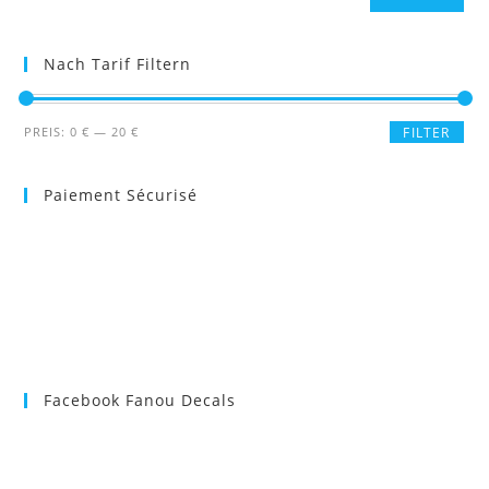
Nach Tarif Filtern
Min.
Max.
PREIS:
0 €
—
20 €
FILTER
Preis
Preis
Paiement Sécurisé
Facebook Fanou Decals