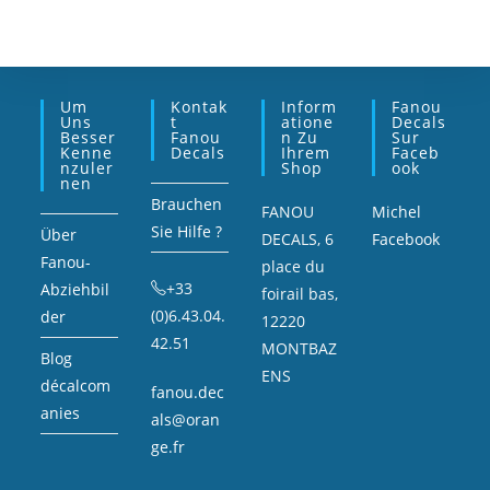
Um
Kontak
Inform
Fanou
Uns
T
Atione
Decals
Besser
Fanou
N Zu
Sur
Kenne
Decals
Ihrem
Faceb
Nzuler
Shop
Ook
Nen
Brauchen
FANOU
Michel
Sie Hilfe ?
Über
DECALS, 6
Facebook
Fanou-
place du
+33
Abziehbil
foirail bas,
(0)6.43.04.
der
12220
42.51
MONTBAZ
Blog
ENS
décalcom
fanou.dec
anies
als@oran
ge.fr