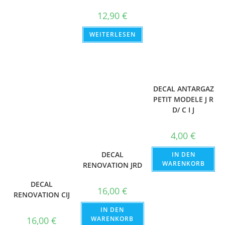
12,90
€
WEITERLESEN
DECAL ANTARGAZ
PETIT MODELE J R
D/ C I J
4,00
€
DECAL
IN DEN
WARENKORB
RENOVATION JRD
DECAL
16,00
€
RENOVATION CIJ
IN DEN
WARENKORB
16,00
€