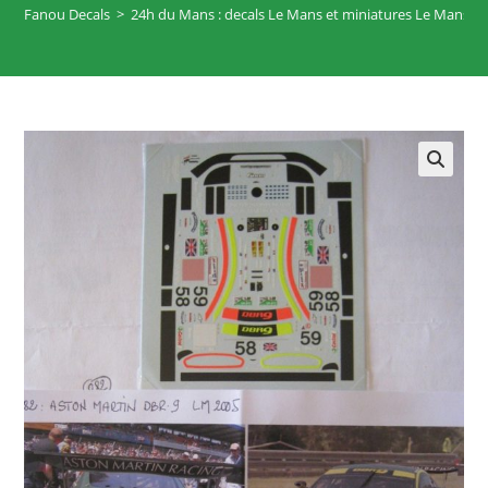
Fanou Decals
>
24h du Mans : decals Le Mans et miniatures Le Mans
>
🔍