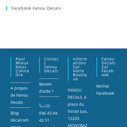
Facebook Fanou Decals
Pour
Contac
Inform
Fanou
Mieux
T
Ations
Decals
Nous
Fanou
Sur
Sur
Conna
Decals
Votre
Faceb
Ître
Boutiq
Ook
Ue
Besoin
Michel
A propos
FANOU
d’aide ?
Facebook
de Fanou
DECALS, 6
Decals
place du
+33
foirail bas,
Blog
(0)6.43.04.
12220
décalcom
42.51
MONTBAZ